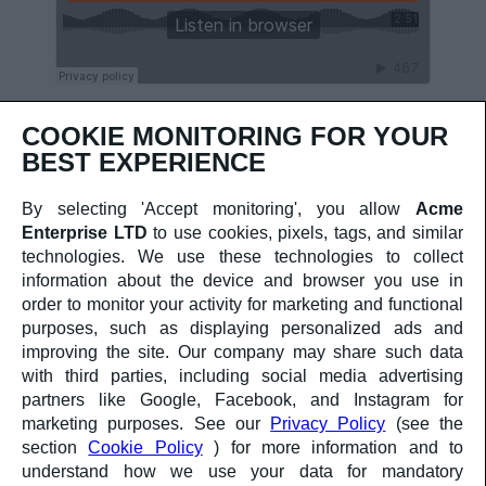
COOKIE MONITORING FOR YOUR
BEST EXPERIENCE
AMMINISTRAZIONE TRASPARENTE
COOKIES
PRIVACY
By selecting 'Accept monitoring', you allow
Acme
Enterprise LTD
to use cookies, pixels, tags, and similar
technologies. We use these technologies to collect
Comune
Finanziato
information about the device and browser you use in
di
dall'Unione europea
order to monitor your activity for marketing and functional
Cremona
NextGenerationEU
purposes, such as displaying personalized ads and
Ministero
improving the site. Our company may share such data
della
with third parties, including social media advertising
Cultura
partners like Google, Facebook, and Instagram for
marketing purposes. See our
Privacy Policy
(see the
Progetto finanziato dall’Unione Europea – Next
Generation EU
section
Cookie Policy
) for more information and to
Programma Transizione Organismi Creativi e Culturali |
understand how we use your data for mandatory
TOCC0002414