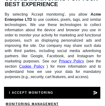
BEST EXPERIENCE
AMMINISTRAZIONE TRASPARENTE
COOKIES
PRIVACY
By selecting 'Accept monitoring', you allow
Acme
Enterprise LTD
to use cookies, pixels, tags, and similar
technologies. We use these technologies to collect
Comune
Finanziato
information about the device and browser you use in
di
dall'Unione europea
order to monitor your activity for marketing and functional
Cremona
NextGenerationEU
purposes, such as displaying personalized ads and
Ministero
improving the site. Our company may share such data
della
with third parties, including social media advertising
Cultura
partners like Google, Facebook, and Instagram for
marketing purposes. See our
Privacy Policy
(see the
Progetto finanziato dall’Unione Europea – Next
Generation EU
section
Cookie Policy
) for more information and to
Programma Transizione Organismi Creativi e Culturali |
understand how we use your data for mandatory
TOCC0002414
purposes (e.g., security, cart features, and access).
Decreto Direttoriale n. 385 del 19/10/2022 | CUP
C87J23000730008
© La Città della Canzone 2025
a medula web release
I ACCEPT MONITORING
accedi
Wishlist
MONITORING MANAGEMENT