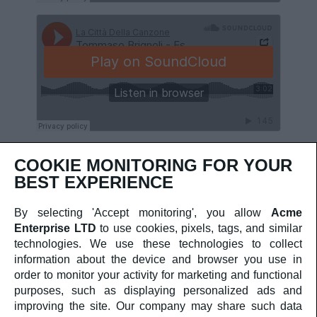
COOKIE MONITORING FOR YOUR
BEST EXPERIENCE
AMMINISTRAZIONE TRASPARENTE
COOKIES
PRIVACY
By selecting 'Accept monitoring', you allow
Acme
Enterprise LTD
to use cookies, pixels, tags, and similar
technologies. We use these technologies to collect
Comune
Finanziato
information about the device and browser you use in
di
dall'Unione europea
order to monitor your activity for marketing and functional
Cremona
NextGenerationEU
purposes, such as displaying personalized ads and
Ministero
improving the site. Our company may share such data
della