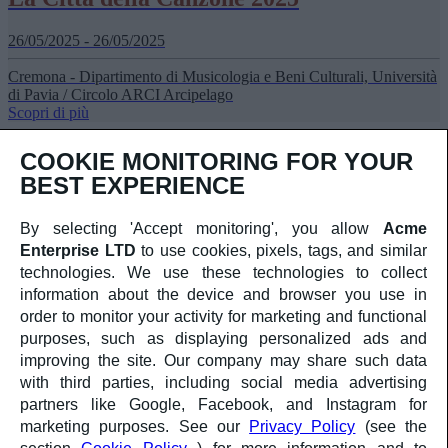
26/05/2025 - 26/05/2025
Cremona - Dipartimento di Musicologia e Beni Culturali, Università
di Pavia / Circolo ARCI Arcipelago
Scopri di più
COOKIE MONITORING FOR YOUR
BEST EXPERIENCE
AMMINISTRAZIONE TRASPARENTE
COOKIES
PRIVACY
By selecting 'Accept monitoring', you allow
Acme
Enterprise LTD
to use cookies, pixels, tags, and similar
technologies. We use these technologies to collect
Comune
Finanziato
information about the device and browser you use in
di
dall'Unione europea
order to monitor your activity for marketing and functional
Cremona
NextGenerationEU
purposes, such as displaying personalized ads and
Ministero
improving the site. Our company may share such data
della
with third parties, including social media advertising
Cultura
partners like Google, Facebook, and Instagram for
marketing purposes. See our
Privacy Policy
(see the
Progetto finanziato dall’Unione Europea – Next
Generation EU