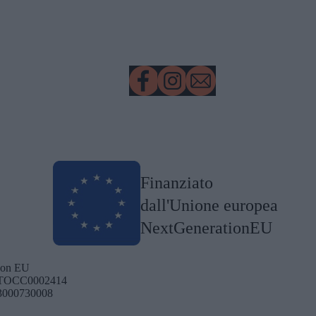
Finanziato
dall'Unione europea
NextGenerationEU
tion EU
 | TOCC0002414
J23000730008