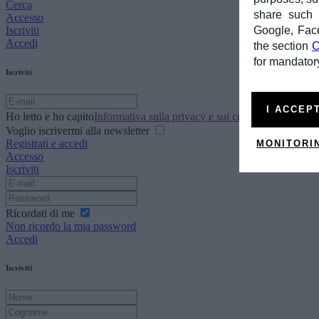
Cerca
share such d
Accesso
Iscriviti
Google, Fac
Accedi
the section
C
for mandatory
Iscriviti
I ACCEP
Ho letto e ho capito
Informativa sulla privacy e sui cookie
Voglio iscrivermi alla newsletter
Registrati e accedi
MONITORI
Accesso
Iscriviti
Ricordati di me
Non ricordo la mia password
Accedi
Iscriviti