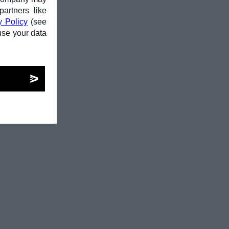
partners like
y Policy
(see
use your data