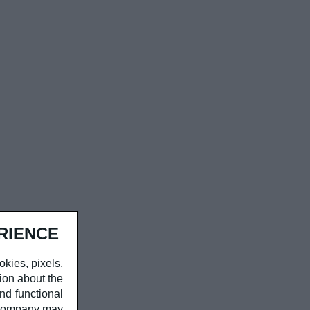
RIENCE
okies, pixels,
ion about the
nd functional
r company may