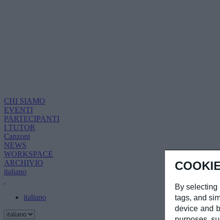
CHI SIAMO
EVENTI
PARTECIPANTI
I TUTOR
Canzoni
NEWS
WORKSPACE
ARCHIVIO
COOKIE
italiano
By selecting 
italiano
tags, and sim
device and b
purposes, su