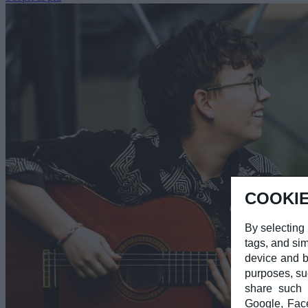
COOKIE
By selecting 
tags, and sim
device and b
purposes, su
share such d
Google, Fac