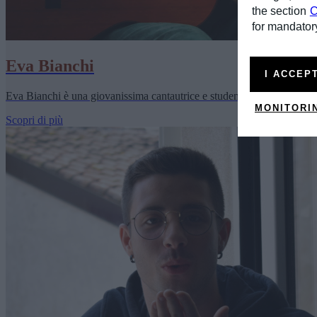
the section
C
for mandatory
Eva Bianchi
I ACCEP
Eva Bianchi è una giovanissima cantautrice e studentessa di chitarra cl
MONITORI
Scopri di più