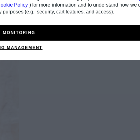
ookie Policy
) for more information and to understand how we 
 purposes (e.g., security, cart features, and access).
T MONITORING
assica presso il conservatorio di Bologna. Nei suoi brani introspettivi, 
NG MANAGEMENT