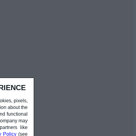
RIENCE
okies, pixels,
ion about the
nd functional
r company may
partners like
y Policy
(see