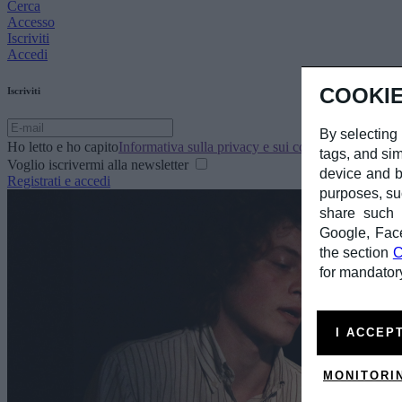
Cerca
Accesso
Iscriviti
Accedi
COOKIE
Iscriviti
By selecting 
Ho letto e ho capito
Informativa sulla privacy e sui cookie
tags, and sim
Voglio iscrivermi alla newsletter
device and b
Registrati e accedi
purposes, su
share such d
Google, Fac
the section
C
for mandatory
I ACCEP
MONITORI