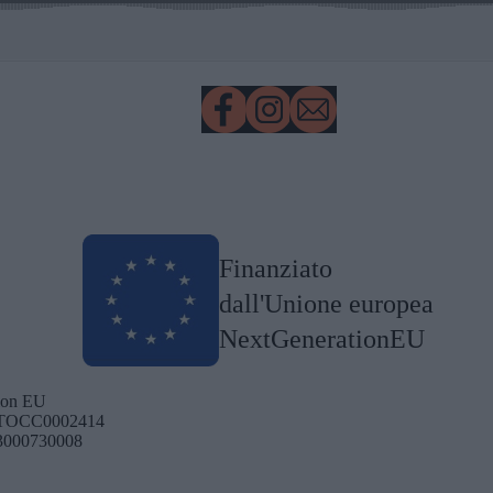
Finanziato
dall'Unione europea
NextGenerationEU
tion EU
 | TOCC0002414
J23000730008