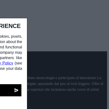
RIENCE
okies, pixels,
ion about the
nd functional
r company may
partners like
y Policy
(see
use your data
mona, dove ha studiato musicologia e partecipato al laboratorio La
orale e sonorità variegate, spaziando dal jazz al rock leggero. Oltre al
s, con cui propone repertori che includono anche cover di artisti