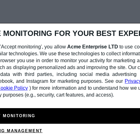
 MONITORING FOR YOUR BEST EXPE
'Accept monitoring', you allow
Acme Enterprise LTD
to use co
ilar technologies. We use these technologies to collect informat
rowser you use in order to monitor your activity for marketing a
ch as displaying personalized ads and improving the site. Ou
ata with third parties, including social media advertising 
I nostri partecipanti
ebook, and Instagram for marketing purposes. See our
Privac
Alessandro Cerea
ookie Policy
) for more information and to understand how we 
 purposes (e.g., security, cart features, and access).
Alessandro Cerea è un cantautore e musicista formatosi a Cre
città della canzone. La sua scrittura unisce sensibilità cantaut
lavoro da solista, è fondatore del progetto The Burning Candle
T MONITORING
come Capossela e De André.
NG MANAGEMENT