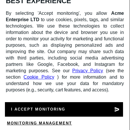
BEST EXPERIENCE
AMMINISTRAZIONE TRASPARENTE
COOKIES
PRIVACY
By selecting 'Accept monitoring', you allow
Acme
Enterprise LTD
to use cookies, pixels, tags, and similar
technologies. We use these technologies to collect
Comune
Finanziato
information about the device and browser you use in
di
dall'Unione europea
order to monitor your activity for marketing and functional
Cremona
NextGenerationEU
purposes, such as displaying personalized ads and
Ministero
improving the site. Our company may share such data
della
with third parties, including social media advertising
Cultura
partners like Google, Facebook, and Instagram for
marketing purposes. See our
Privacy Policy
(see the
Progetto finanziato dall’Unione Europea – Next
Generation EU
section
Cookie Policy
) for more information and to
Programma Transizione Organismi Creativi e Culturali |
understand how we use your data for mandatory
TOCC0002414
purposes (e.g., security, cart features, and access).
Decreto Direttoriale n. 385 del 19/10/2022 | CUP
C87J23000730008
© La Città della Canzone 2025
a medula web release
I ACCEPT MONITORING
accedi
Wishlist
MONITORING MANAGEMENT
Carrello
(
0
)