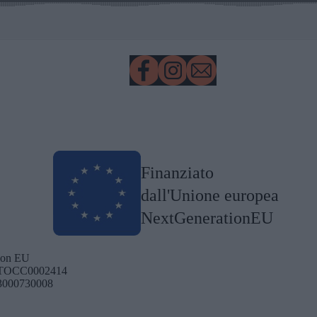
Finanziato
dall'Unione europea
NextGenerationEU
tion EU
 | TOCC0002414
J23000730008