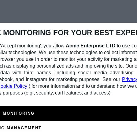
 MONITORING FOR YOUR BEST EXPE
'Accept monitoring', you allow
Acme Enterprise LTD
to use co
ilar technologies. We use these technologies to collect informat
rowser you use in order to monitor your activity for marketing a
ch as displaying personalized ads and improving the site. Ou
ata with third parties, including social media advertising 
I nostri partecipanti
ebook, and Instagram for marketing purposes. See our
Privac
Rossi Valeria
ookie Policy
) for more information and to understand how we 
 purposes (e.g., security, cart features, and access).
Cheriach Re, è una cantautrice comasca, chitarra e voce, melo
sociali, in chiave intima e sincera. Lo fanno timidamente ma 
spazio anche a leggerezza e autoironia. Lo pseudonimo nasce
T MONITORING
origine istriana, e Giovanna Re, italiana ma trapiantata in Ecu
di grande stimolo: fin da bambina questo legame con terre lont
NG MANAGEMENT
sentirsi figlia di mondi diversi. A giugno 2021 pubblica
Lallaz