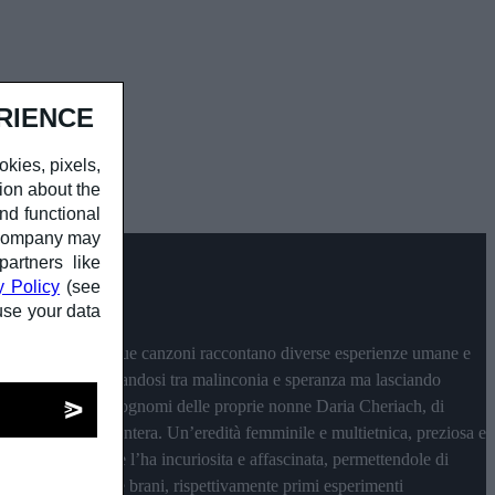
RIENCE
okies, pixels,
ion about the
nd functional
r company may
partners like
y Policy
(see
use your data
dia e istinto. Le sue canzoni raccontano diverse esperienze umane e
con sicurezza, cullandosi tra malinconia e speranza ma lasciando
 dall’unione dei cognomi delle proprie nonne Daria Cheriach, di
ador per una vita intera. Un’eredità femminile e multietnica, preziosa e
ane e sconosciute l’ha incuriosita e affascinata, permettendole di
ioni
, EP di cinque brani, rispettivamente primi esperimenti