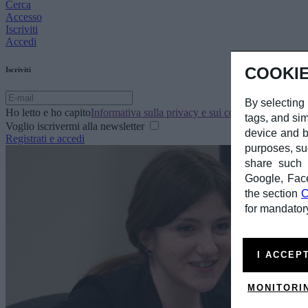
Cerca
Accesso
Iscriviti
Accedi
COOKIE
Iscriviti
By selecting 
Ho letto e ho capito
Informativa sulla privacy e sui cookie
tags, and sim
Voglio iscrivermi alla newsletter
device and b
Registrati e accedi
purposes, su
share such d
Google, Fac
the section
C
for mandatory
I ACCEP
MONITORI